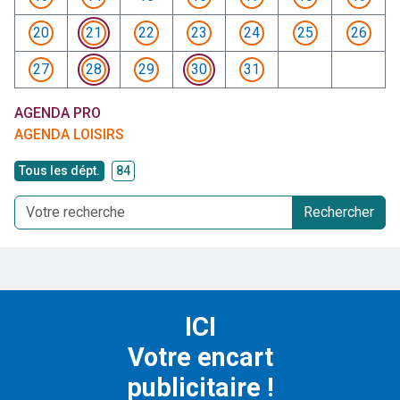
20
21
22
23
24
25
26
27
28
29
30
31
AGENDA PRO
AGENDA LOISIRS
Tous les dépt.
84
Rechercher
ICI
Votre encart
publicitaire !