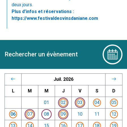
deux jours.
Plus d’infos et réservations :
https://www.festivaldesvinsdaniane.com
Rechercher un évènement
Juil. 2026
L
M
M
J
V
S
D
01
02
03
04
05
06
07
08
09
10
11
12
13
14
15
16
17
18
19