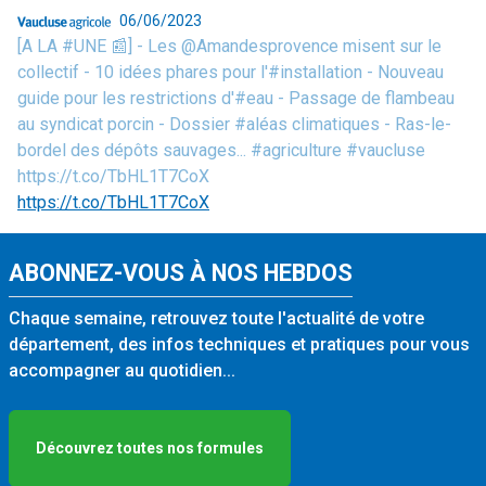
06/06/2023
[A LA #UNE 📰] - Les @Amandesprovence misent sur le
collectif - 10 idées phares pour l'#installation - Nouveau
guide pour les restrictions d'#eau - Passage de flambeau
au syndicat porcin - Dossier #aléas climatiques - Ras-le-
bordel des dépôts sauvages... #agriculture #vaucluse
https://t.co/TbHL1T7CoX
https://t.co/TbHL1T7CoX
ABONNEZ-VOUS À NOS HEBDOS
Chaque semaine, retrouvez toute l'actualité de votre
département, des infos techniques et pratiques pour vous
accompagner au quotidien...
Découvrez toutes nos formules