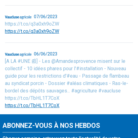
07/06/2023
https://t.co/q3a0xh9oZW
https://t.co/q3a0xh9oZW
06/06/2023
[A LA #UNE 📰] - Les @Amandesprovence misent sur le
collectif - 10 idées phares pour l'#installation - Nouveau
guide pour les restrictions d'#eau - Passage de flambeau
au syndicat porcin - Dossier #aléas climatiques - Ras-le-
bordel des dépôts sauvages... #agriculture #vaucluse
https://t.co/TbHL1T7CoX
https://t.co/TbHL1T7CoX
ABONNEZ-VOUS À NOS HEBDOS