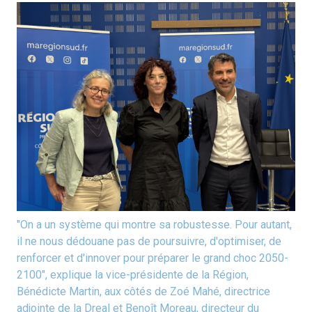
"On a un système qui montre sa robustesse. Pour autant,
il ne nous dédouane pas de poursuivre, d'optimiser, de
renforcer et d'innover pour préparer le grand choc 2050-
2100", explique la vice-présidente de la Région,
Bénédicte Martin, aux côtés de Zoé Mahé, directrice
adjointe de la Dreal et Benoît Moreau, directeur du