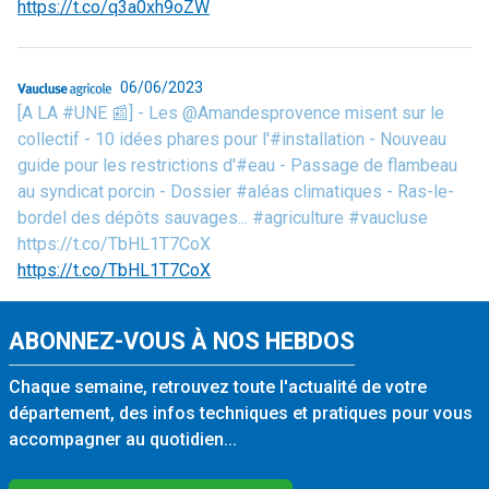
https://t.co/q3a0xh9oZW
06/06/2023
[A LA #UNE 📰] - Les @Amandesprovence misent sur le
collectif - 10 idées phares pour l'#installation - Nouveau
guide pour les restrictions d'#eau - Passage de flambeau
au syndicat porcin - Dossier #aléas climatiques - Ras-le-
bordel des dépôts sauvages... #agriculture #vaucluse
https://t.co/TbHL1T7CoX
https://t.co/TbHL1T7CoX
ABONNEZ-VOUS À NOS HEBDOS
Chaque semaine, retrouvez toute l'actualité de votre
département, des infos techniques et pratiques pour vous
accompagner au quotidien...