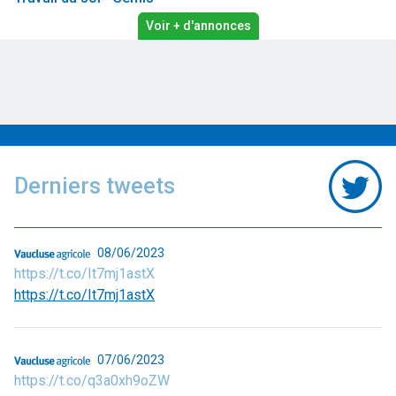
69 •
Vends semoir maïs Pulv. Berthoud Alto + 600 - Enrouleur Irrif.
Voir + d'annonces
optima 75 Herse rotative 3 charrues 4 socs.
31/07/2026
Derniers tweets
08/06/2023
https://t.co/It7mj1astX
https://t.co/It7mj1astX
07/06/2023
https://t.co/q3a0xh9oZW